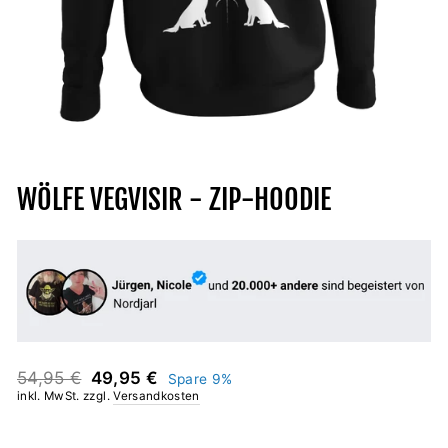
WÖLFE VEGVISIR - ZIP-HOODIE
Normaler
Sonderpreis
54,95 €
49,95 €
Spare 9%
Preis
inkl. MwSt. zzgl.
Versandkosten