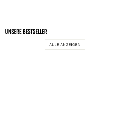
Normaler
Sonderpreis
54,95 €
49,95 €
Preis
Spare 9%
UNSERE BESTSELLER
ALLE ANZEIGEN