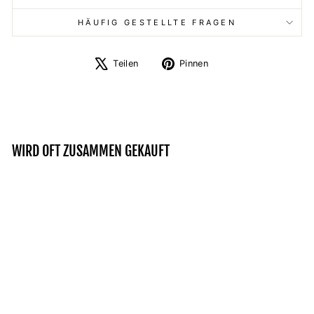
HÄUFIG GESTELLTE FRAGEN
Auf
Auf
Teilen
Pinnen
X
Pinterest
twittern
pinnen
WIRD OFT ZUSAMMEN GEKAUFT
Reduziert
WÖLFE VEGVISIR -
ZIP-HOODIE