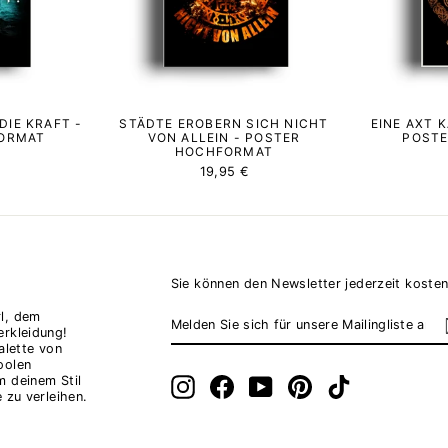
 DIE KRAFT -
STÄDTE EROBERN SICH NICHT
EINE AXT 
ORMAT
VON ALLEIN - POSTER
POST
HOCHFORMAT
19,95 €
Sie können den Newsletter jederzeit kosten
MELDEN
ABONNIEREN
l, dem
SIE
erkleidung!
SICH
alette von
FÜR
oolen
UNSERE
MAILINGLISTE
m deinem Stil
Instagram
Facebook
YouTube
Pinterest
TikTok
AN
 zu verleihen.