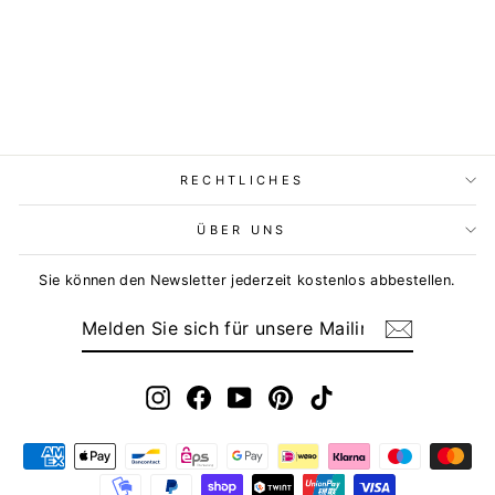
RECHTLICHES
ÜBER UNS
Sie können den Newsletter jederzeit kostenlos abbestellen.
MELDEN
ABONNIEREN
SIE
SICH
FÜR
UNSERE
MAILINGLISTE
Instagram
Facebook
YouTube
Pinterest
TikTok
AN