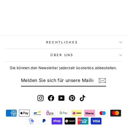
RECHTLICHES
ÜBER UNS
Sie können den Newsletter jederzeit kostenlos abbestellen.
MELDEN
ABONNIEREN
SIE
SICH
FÜR
UNSERE
MAILINGLISTE
Instagram
Facebook
YouTube
Pinterest
TikTok
AN