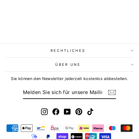
RECHTLICHES
ÜBER UNS
Sie können den Newsletter jederzeit kostenlos abbestellen.
MELDEN
ABONNIEREN
SIE
SICH
FÜR
UNSERE
MAILINGLISTE
Instagram
Facebook
YouTube
Pinterest
TikTok
AN