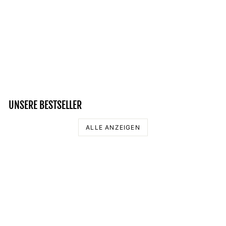
SO GUT SIEHT EIN
BART AUS - UNISEX
OVERSIZED ORGANIC
HOODIE
69,95 €
UNSERE BESTSELLER
ALLE ANZEIGEN