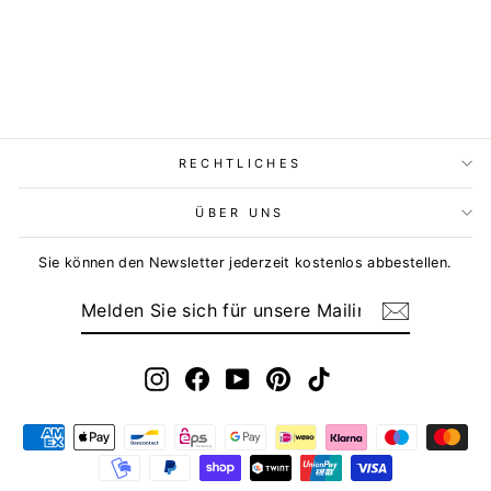
RECHTLICHES
ÜBER UNS
Sie können den Newsletter jederzeit kostenlos abbestellen.
MELDEN
ABONNIEREN
SIE
SICH
FÜR
UNSERE
MAILINGLISTE
Instagram
Facebook
YouTube
Pinterest
TikTok
AN