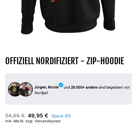
OFFIZIELL NORDIFIZIERT - ZIP-HOODIE
Normaler
Sonderpreis
54,95 €
49,95 €
Spare 9%
Preis
inkl. MwSt. zzgl.
Versandkosten