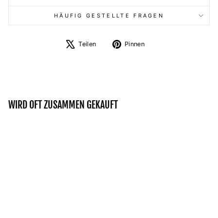
HÄUFIG GESTELLTE FRAGEN
Auf
Auf
Teilen
Pinnen
X
Pinterest
twittern
pinnen
WIRD OFT ZUSAMMEN GEKAUFT
Reduziert
OFFIZIELL
NORDIFIZIERT - ZIP-