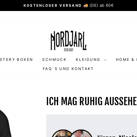
🚚 (DE) ab 60€
KOSTENLOSER VERSAND
Pause
Diashow
STERY BOXEN
SCHMUCK
KLEIDUNG
HOME & 
FAQ´S UND KONTAKT
ICH MAG RUHIG AUSSEH