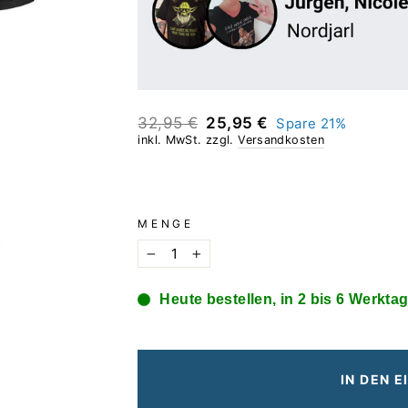
Normaler
Sonderpreis
32,95 €
25,95 €
Spare 21%
Preis
inkl. MwSt. zzgl.
Versandkosten
MENGE
−
+
Heute bestellen, in 2 bis 6 Werktag
IN DEN 