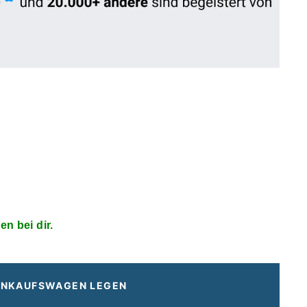
□
en bei dir.
EINKAUFSWAGEN LEGEN