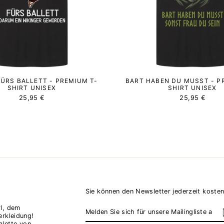
FÜRS BALLETT - PREMIUM T-
BART HABEN DU MUSST - P
SHIRT UNISEX
SHIRT UNISEX
25,95 €
25,95 €
Sie können den Newsletter jederzeit kosten
MELDEN
ABONNIEREN
l, dem
SIE
erkleidung!
SICH
alette von