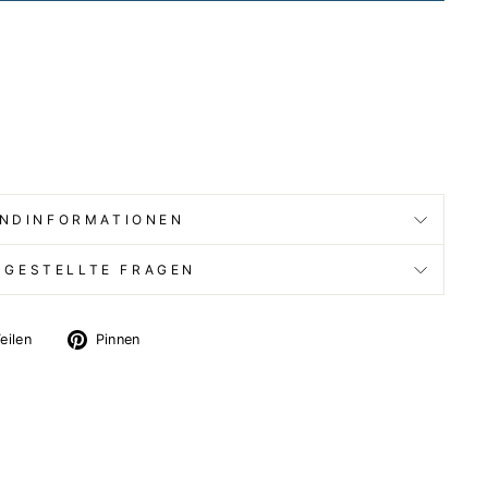
NDINFORMATIONEN
 GESTELLTE FRAGEN
Auf
Auf
eilen
Pinnen
X
Pinterest
twittern
pinnen