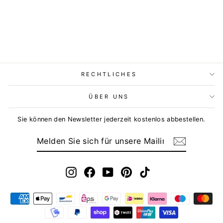
RECHTLICHES
ÜBER UNS
Sie können den Newsletter jederzeit kostenlos abbestellen.
MELDEN
ABONNIEREN
SIE
SICH
FÜR
UNSERE
MAILINGLISTE
Instagram
Facebook
YouTube
Pinterest
TikTok
AN