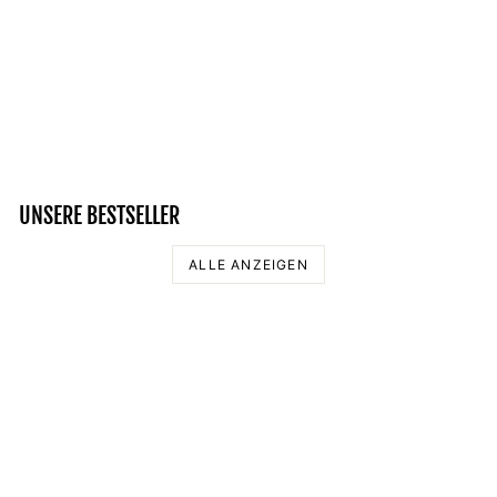
HUGIN & MUNIN -
DAMEN ORGANIC
CROP TOP
26,95 €
UNSERE BESTSELLER
ALLE ANZEIGEN