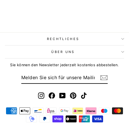
RECHTLICHES
ÜBER UNS
Sie können den Newsletter jederzeit kostenlos abbestellen.
MELDEN
ABONNIEREN
SIE
SICH
FÜR
UNSERE
MAILINGLISTE
Instagram
Facebook
YouTube
Pinterest
TikTok
AN