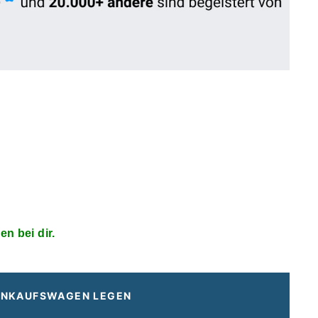
□
en bei dir.
EINKAUFSWAGEN LEGEN