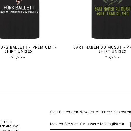
FÜRS BALLETT - PREMIUM T-
BART HABEN DU MUSST - P
SHIRT UNISEX
SHIRT UNISEX
25,95 €
25,95 €
Sie können den Newsletter jederzeit kosten
MELDEN
ABONNIEREN
l, dem
SIE
erkleidung!
SICH
alette von