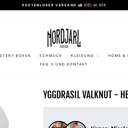
🚚 (DE) ab 60€
KOSTENLOSER VERSAND
Pause
Diashow
STERY BOXEN
SCHMUCK
KLEIDUNG
HOME & 
FAQ´S UND KONTAKT
YGGDRASIL VALKNUT - H