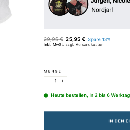
Normaler
Sonderpreis
29,95 €
25,95 €
Spare 13%
Preis
inkl. MwSt. zzgl.
Versandkosten
MENGE
−
+
Heute bestellen, in 2 bis 6 Werktag
IN DEN 