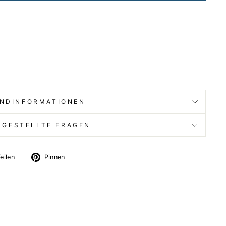
NDINFORMATIONEN
 GESTELLTE FRAGEN
Auf
Auf
eilen
Pinnen
X
Pinterest
twittern
pinnen