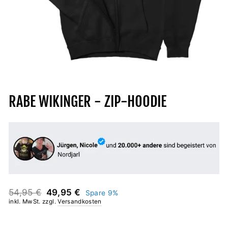
RABE WIKINGER - ZIP-HOODIE
Normaler
Sonderpreis
54,95 €
49,95 €
Spare 9%
Preis
inkl. MwSt. zzgl.
Versandkosten