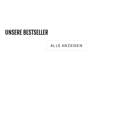
Normaler
Sonderpreis
54,95 €
49,95 €
Preis
Spare 9%
UNSERE BESTSELLER
ALLE ANZEIGEN