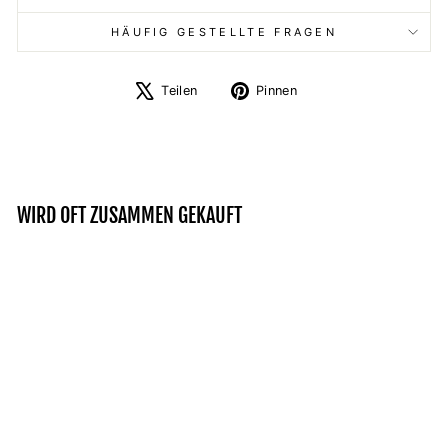
HÄUFIG GESTELLTE FRAGEN
Auf
Auf
Teilen
Pinnen
X
Pinterest
twittern
pinnen
WIRD OFT ZUSAMMEN GEKAUFT
Reduziert
RABE WIKINGER - ZIP-
HOODIE