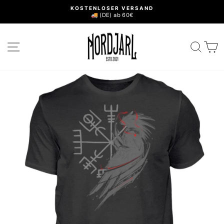
Direkt
KOSTENLOSER VERSAND
zum
🚚 (DE) ab 60€
Pause
Inhalt
Diashow
SEITENNAVIGATION
SUC
E