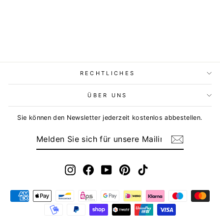
RECHTLICHES
ÜBER UNS
Sie können den Newsletter jederzeit kostenlos abbestellen.
MELDEN
ABONNIEREN
SIE
SICH
FÜR
UNSERE
MAILINGLISTE
Instagram
Facebook
YouTube
Pinterest
TikTok
AN