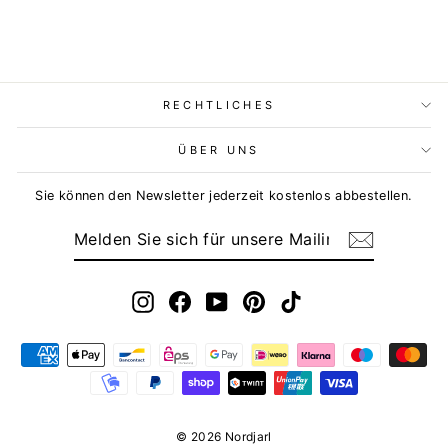
RECHTLICHES
ÜBER UNS
Sie können den Newsletter jederzeit kostenlos abbestellen.
MELDEN
ABONNIEREN
SIE
SICH
FÜR
UNSERE
MAILINGLISTE
Instagram
Facebook
YouTube
Pinterest
TikTok
AN
© 2026 Nordjarl