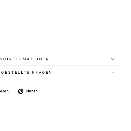
NDINFORMATIONEN
 GESTELLTE FRAGEN
Auf
Auf
eilen
Pinnen
X
Pinterest
twittern
pinnen