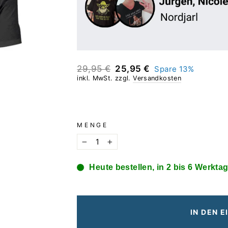
Normaler
Sonderpreis
29,95 €
25,95 €
Spare 13%
Preis
inkl. MwSt. zzgl.
Versandkosten
MENGE
−
+
Heute bestellen, in 2 bis 6 Werktag
IN DEN 