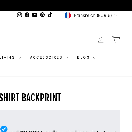
WÄHRUNG
Instagram
Facebook
YouTube
Pinterest
TikTok
Frankreich (EUR €)
EINLOGGEN
EINK
LIVING
ACCESSOIRES
BLOG
SHIRT BACKPRINT