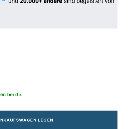
□
en bei dir.
EINKAUFSWAGEN LEGEN