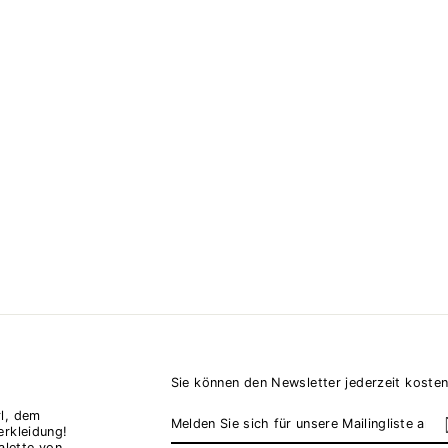
Sie können den Newsletter jederzeit kosten
MELDEN
ABONNIEREN
l, dem
SIE
erkleidung!
SICH
alette von