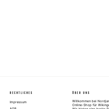
NORDIC WOLF - HERREN SHIRT BACKPRINT
Normaler
Sonderpreis
29,95 €
25,95 €
Spare 13%
Preis
RECHTLICHES
ÜBER UNS
Willkommen bei Nordjar
Impressum
Online-Shop für Wiking
AGB
Wir bieten eine breite P